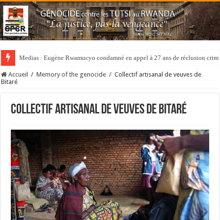
Medias : Eugène Rwamucyo condamné en appel à 27 ans de réclusion crimi
Accueil
/
Memory of the genocide
/
Collectif artisanal de veuves de
Bitaré
Collectif artisanal de veuves de Bitaré