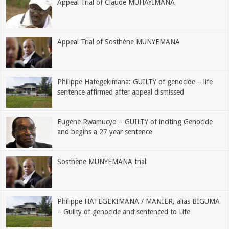
Appeal Trial of Claude MUHAYIMANA
Appeal Trial of Sosthène MUNYEMANA
Philippe Hategekimana: GUILTY of genocide – life
sentence affirmed after appeal dismissed
Eugene Rwamucyo – GUILTY of inciting Genocide
and begins a 27 year sentence
Sosthène MUNYEMANA trial
Philippe HATEGEKIMANA / MANIER, alias BIGUMA
– Guilty of genocide and sentenced to Life