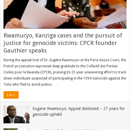
Rwamucyo, Kanziga cases and the pursuit of
justice for genocide victims: CPCR founder
Gauthier speaks
During the appeal trial of Dr. Eugène Rwamucyo at the Paris Assize Court, the
French prosecution expressed deep gratitude to the Collectif des Parties
Civiles pour le Rwanda (CPCR), praising its 25-year unwavering effort to track
down individuals suspected of participating in the 1994 Genocide against the
Tutsi who fled to avoid justice.
Lire »
Eugene Rwamucyo: Appeal dismissed – 27 years for
genocide upheld