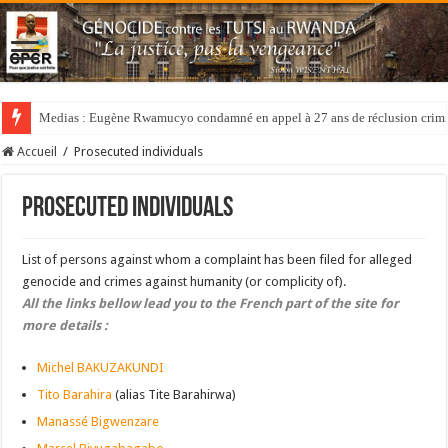
Medias : Eugène Rwamucyo condamné en appel à 27 ans de réclusion crimi
Accueil
/
Prosecuted individuals
Prosecuted individuals
List
of
persons against whom a complaint has been filed
for alleged
genocide
and crimes
against
humanity (
or complicity of).
All the links bellow lead you to the French part of the site for
more details :
Michel BAKUZAKUNDI
Tito Barahira
(alias Tite Barahirwa)
Manassé Bigwenzare