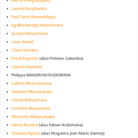
Marcel Bivugabagabo
Laurent Bucyibaruta
Paul Camy (Kanyamihigo)
Agathe Kanziga Habyarimana
Joseph Habyarimana
Isaac Kamali
Claver Kamana
Enoch Kayondo
(alias Phénéas Gakumba)
Cyprien Kayumba
Philippe MANIER/HATAGEKIMANA
Callixte Mbarushimana
Stanislas Mbonampeka
Claude Muhayimana
Sosthène Munyemana
Wenceslas Munyeshyaka
Fabien Neretse
(alias Fabien Nsabimana)
Octavien Ngenzi
(alias Ntaganira Jean-Marie Vianney)