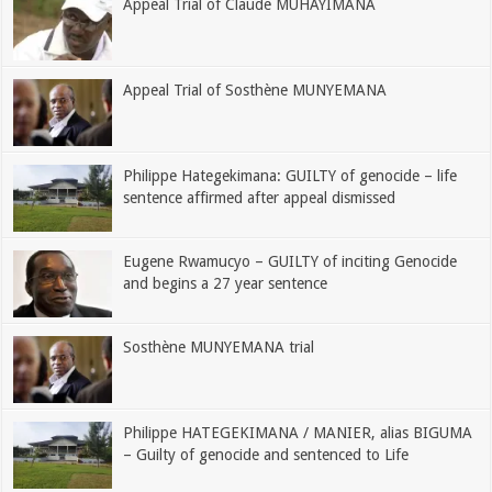
Appeal Trial of Claude MUHAYIMANA
Appeal Trial of Sosthène MUNYEMANA
Philippe Hategekimana: GUILTY of genocide – life
sentence affirmed after appeal dismissed
Eugene Rwamucyo – GUILTY of inciting Genocide
and begins a 27 year sentence
Sosthène MUNYEMANA trial
Philippe HATEGEKIMANA / MANIER, alias BIGUMA
– Guilty of genocide and sentenced to Life