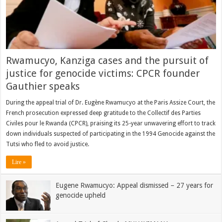
Rwamucyo, Kanziga cases and the pursuit of
justice for genocide victims: CPCR founder
Gauthier speaks
During the appeal trial of Dr. Eugène Rwamucyo at the Paris Assize Court, the
French prosecution expressed deep gratitude to the Collectif des Parties
Civiles pour le Rwanda (CPCR), praising its 25-year unwavering effort to track
down individuals suspected of participating in the 1994 Genocide against the
Tutsi who fled to avoid justice.
Lire »
Eugene Rwamucyo: Appeal dismissed – 27 years for
genocide upheld