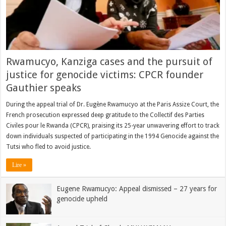
Rwamucyo, Kanziga cases and the pursuit of
justice for genocide victims: CPCR founder
Gauthier speaks
During the appeal trial of Dr. Eugène Rwamucyo at the Paris Assize Court, the
French prosecution expressed deep gratitude to the Collectif des Parties
Civiles pour le Rwanda (CPCR), praising its 25-year unwavering effort to track
down individuals suspected of participating in the 1994 Genocide against the
Tutsi who fled to avoid justice.
Lire »
Eugene Rwamucyo: Appeal dismissed – 27 years for
genocide upheld