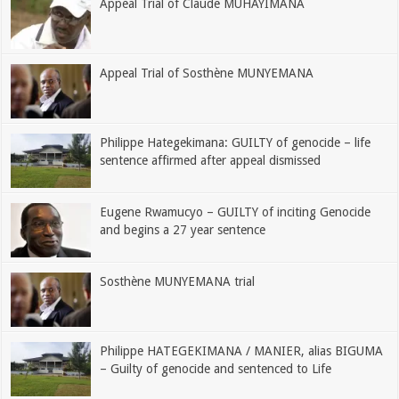
Appeal Trial of Claude MUHAYIMANA
Appeal Trial of Sosthène MUNYEMANA
Philippe Hategekimana: GUILTY of genocide – life
sentence affirmed after appeal dismissed
Eugene Rwamucyo – GUILTY of inciting Genocide
and begins a 27 year sentence
Sosthène MUNYEMANA trial
Philippe HATEGEKIMANA / MANIER, alias BIGUMA
– Guilty of genocide and sentenced to Life