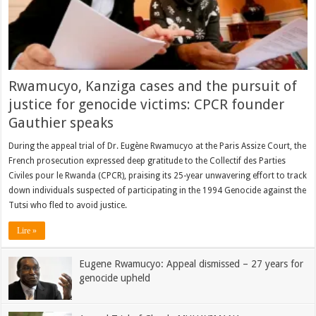
Rwamucyo, Kanziga cases and the pursuit of
justice for genocide victims: CPCR founder
Gauthier speaks
During the appeal trial of Dr. Eugène Rwamucyo at the Paris Assize Court, the
French prosecution expressed deep gratitude to the Collectif des Parties
Civiles pour le Rwanda (CPCR), praising its 25-year unwavering effort to track
down individuals suspected of participating in the 1994 Genocide against the
Tutsi who fled to avoid justice.
Lire »
Eugene Rwamucyo: Appeal dismissed – 27 years for
genocide upheld