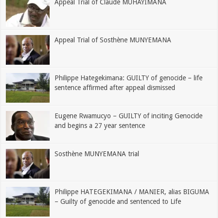
Appeal Trial of Claude MUHAYIMANA
Appeal Trial of Sosthène MUNYEMANA
Philippe Hategekimana: GUILTY of genocide – life
sentence affirmed after appeal dismissed
Eugene Rwamucyo – GUILTY of inciting Genocide
and begins a 27 year sentence
Sosthène MUNYEMANA trial
Philippe HATEGEKIMANA / MANIER, alias BIGUMA
– Guilty of genocide and sentenced to Life