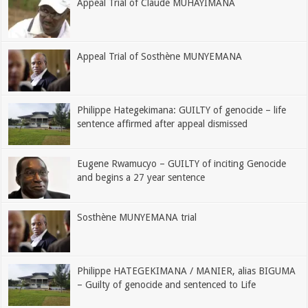
Appeal Trial of Claude MUHAYIMANA
Appeal Trial of Sosthène MUNYEMANA
Philippe Hategekimana: GUILTY of genocide – life
sentence affirmed after appeal dismissed
Eugene Rwamucyo – GUILTY of inciting Genocide
and begins a 27 year sentence
Sosthène MUNYEMANA trial
Philippe HATEGEKIMANA / MANIER, alias BIGUMA
– Guilty of genocide and sentenced to Life