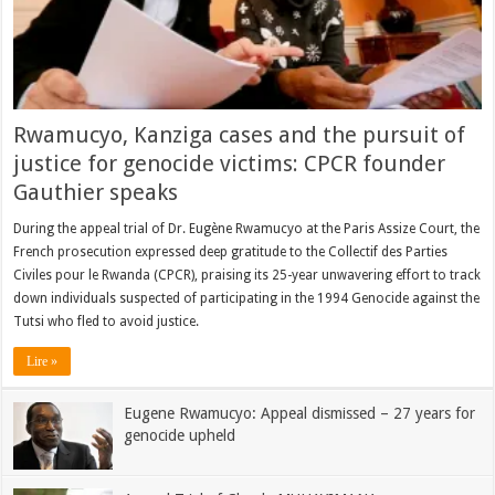
Rwamucyo, Kanziga cases and the pursuit of
justice for genocide victims: CPCR founder
Gauthier speaks
During the appeal trial of Dr. Eugène Rwamucyo at the Paris Assize Court, the
French prosecution expressed deep gratitude to the Collectif des Parties
Civiles pour le Rwanda (CPCR), praising its 25-year unwavering effort to track
down individuals suspected of participating in the 1994 Genocide against the
Tutsi who fled to avoid justice.
Lire »
Eugene Rwamucyo: Appeal dismissed – 27 years for
genocide upheld