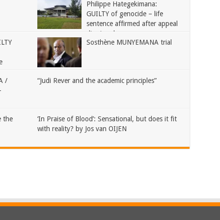
Philippe Hategekimana:
GUILTY of genocide – life
sentence affirmed after appeal
dismissed
ILTY
Sosthène MUNYEMANA trial
e
 /
“Judi Rever and the academic principles”
–
 the
‘In Praise of Blood’: Sensational, but does it fit
with reality? by Jos van OIJEN