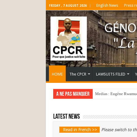
English News
Press r
FRIDAY , 7 AUGUST 2026
HOME
The CPCR
LAWSUITS FILED
A ne pas manquer
Medias : Eugène Rwamucy
Latest news
Read in French >>
Please switch to th