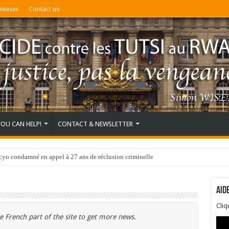
eleases
Contact us
YOU CAN HELP!
CONTACT & NEWSLETTER
o condamné en appel à 27 ans de réclusion criminelle
Aid
Cli
e French part of the site to get more news.