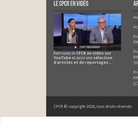
Le CPCR en vidéo
Ar
H
Ac
Pr
R
Pr
Retrouvez le
CPCR en vidéo sur
RW
YouTube
et aussi une
sélection
d'articles et de reportages
...
20
Pr
RW
J2
CPCR © copyright 2026, tous droits réservés