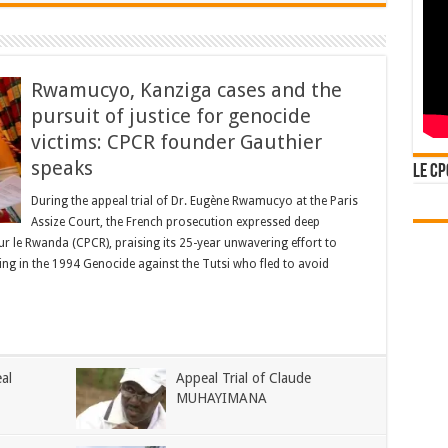
Rwamucyo, Kanziga cases and the
pursuit of justice for genocide
victims: CPCR founder Gauthier
speaks
Le CP
During the appeal trial of Dr. Eugène Rwamucyo at the Paris
Assize Court, the French prosecution expressed deep
pour le Rwanda (CPCR), praising its 25-year unwavering effort to
ing in the 1994 Genocide against the Tutsi who fled to avoid
al
Appeal Trial of Claude
MUHAYIMANA