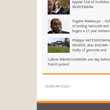
Appeal Trial of Sosthène
MUNYEMANA
Eugene Rwamucyo – GU
of inciting Genocide and
begins a 27 year sentenc
Philippe HATEGEKIMANA
MANIER, alias BIGUMA 
Guilty of genocide and
sentenced to Life
Callixte MBARUSHIMANA one day before
French justice?
OLDER ARTICLES »