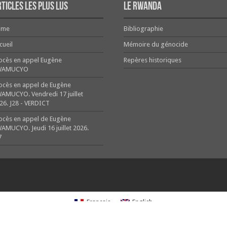
ticles les plus lus
Le Rwanda
ome
Bibliographie
cueil
Mémoire du génocide
ocès en appel Eugène
Repères historiques
WAMUCYO
ocès en appel de Eugène
AMUCYO. Vendredi 17 juillet
26. J28 - VERDICT
ocès en appel de Eugène
AMUCYO. Jeudi 16 juillet 2026.
7
Français
English