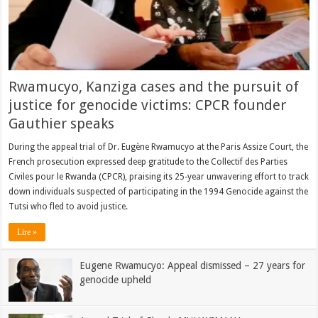
Rwamucyo, Kanziga cases and the pursuit of
justice for genocide victims: CPCR founder
Gauthier speaks
During the appeal trial of Dr. Eugène Rwamucyo at the Paris Assize Court, the
French prosecution expressed deep gratitude to the Collectif des Parties
Civiles pour le Rwanda (CPCR), praising its 25-year unwavering effort to track
down individuals suspected of participating in the 1994 Genocide against the
Tutsi who fled to avoid justice.
Lire »
Eugene Rwamucyo: Appeal dismissed – 27 years for
genocide upheld