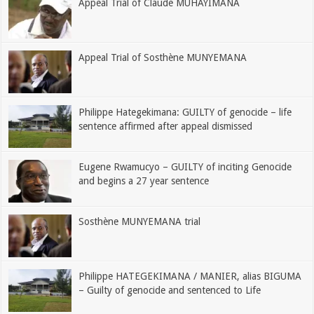
Appeal Trial of Claude MUHAYIMANA
Appeal Trial of Sosthène MUNYEMANA
Philippe Hategekimana: GUILTY of genocide – life
sentence affirmed after appeal dismissed
Eugene Rwamucyo – GUILTY of inciting Genocide
and begins a 27 year sentence
Sosthène MUNYEMANA trial
Philippe HATEGEKIMANA / MANIER, alias BIGUMA
– Guilty of genocide and sentenced to Life