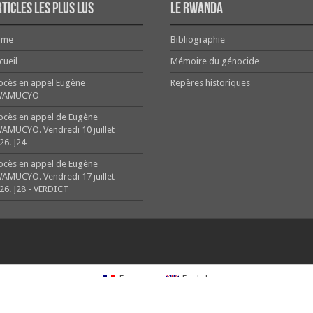
ticles les plus lus
Le Rwanda
ome
Bibliographie
cueil
Mémoire du génocide
ocès en appel Eugène
Repères historiques
WAMUCYO
ocès en appel de Eugène
AMUCYO. Vendredi 10 juillet
26. J24
ocès en appel de Eugène
AMUCYO. Vendredi 17 juillet
26. J28 - VERDICT
Français
English