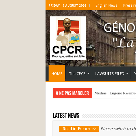
English News
Press r
FRIDAY , 7 AUGUST 2026
HOME
The CPCR
LAWSUITS FILED
A ne pas manquer
Medias : Eugène Rwamucy
Latest news
Read in French >>
Please switch to th