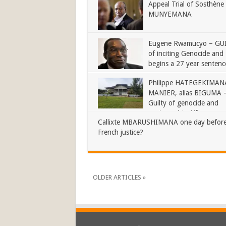
Appeal Trial of Sosthène
MUNYEMANA
Eugene Rwamucyo – GU
of inciting Genocide and
begins a 27 year sentenc
Philippe HATEGEKIMANA
MANIER, alias BIGUMA 
Guilty of genocide and
sentenced to Life
Callixte MBARUSHIMANA one day before
French justice?
OLDER ARTICLES »