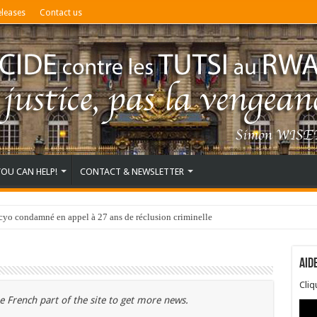
eleases
Contact us
YOU CAN HELP!
CONTACT & NEWSLETTER
o condamné en appel à 27 ans de réclusion criminelle
Aid
Cli
e French part of the site to get more news.