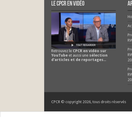
Le CPCR en vidéo
Ar
H
Ac
Pr
R
Pr
Retrouvez le
CPCR en vidéo sur
RW
YouTube
et aussi une
sélection
d'articles et de reportages
...
20
Pr
RW
20
CPCR © copyright 2026, tous droits réservés