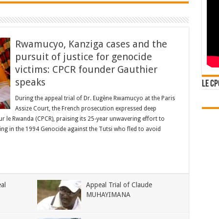
Rwamucyo, Kanziga cases and the
pursuit of justice for genocide
victims: CPCR founder Gauthier
speaks
Le CP
During the appeal trial of Dr. Eugène Rwamucyo at the Paris
Assize Court, the French prosecution expressed deep
pour le Rwanda (CPCR), praising its 25-year unwavering effort to
ing in the 1994 Genocide against the Tutsi who fled to avoid
al
Appeal Trial of Claude
MUHAYIMANA