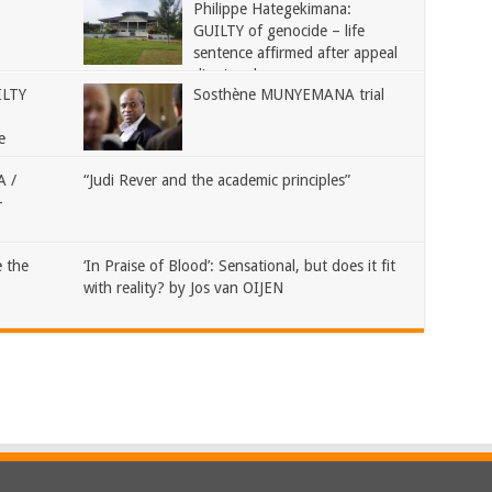
Philippe Hategekimana:
GUILTY of genocide – life
sentence affirmed after appeal
dismissed
ILTY
Sosthène MUNYEMANA trial
e
 /
“Judi Rever and the academic principles”
–
 the
‘In Praise of Blood’: Sensational, but does it fit
with reality? by Jos van OIJEN