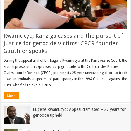
Rwamucyo, Kanziga cases and the pursuit of
justice for genocide victims: CPCR founder
Gauthier speaks
During the appeal trial of Dr. Eugène Rwamucyo at the Paris Assize Court, the
French prosecution expressed deep gratitude to the Collectif des Parties
Civiles pour le Rwanda (CPCR), praising its 25-year unwavering effort to track
down individuals suspected of participating in the 1994 Genocide against the
Tutsi who fled to avoid justice.
Lire »
Eugene Rwamucyo: Appeal dismissed – 27 years for
genocide upheld