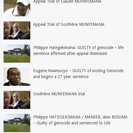
Appeal Trial of Claude MUHAYIMANA
Appeal Trial of Sosthène MUNYEMANA
Philippe Hategekimana: GUILTY of genocide – life
sentence affirmed after appeal dismissed
Eugene Rwamucyo – GUILTY of inciting Genocide
and begins a 27 year sentence
Sosthène MUNYEMANA trial
Philippe HATEGEKIMANA / MANIER, alias BIGUMA
– Guilty of genocide and sentenced to Life