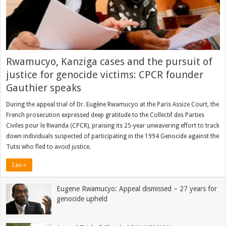
Rwamucyo, Kanziga cases and the pursuit of
justice for genocide victims: CPCR founder
Gauthier speaks
During the appeal trial of Dr. Eugène Rwamucyo at the Paris Assize Court, the
French prosecution expressed deep gratitude to the Collectif des Parties
Civiles pour le Rwanda (CPCR), praising its 25-year unwavering effort to track
down individuals suspected of participating in the 1994 Genocide against the
Tutsi who fled to avoid justice.
Lire »
Eugene Rwamucyo: Appeal dismissed – 27 years for
genocide upheld