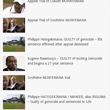
Appeal Trial of Claude MUHAYIMANA
Appeal Trial of Sosthène MUNYEMANA
Philippe Hategekimana: GUILTY of genocide – life
sentence affirmed after appeal dismissed
Eugene Rwamucyo – GUILTY of inciting Genocide
and begins a 27 year sentence
Sosthène MUNYEMANA trial
Philippe HATEGEKIMANA / MANIER, alias BIGUMA
– Guilty of genocide and sentenced to Life