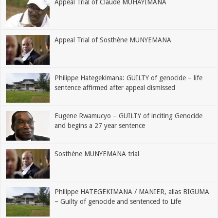
Appeal Trial of Claude MUHAYIMANA
Appeal Trial of Sosthène MUNYEMANA
Philippe Hategekimana: GUILTY of genocide – life
sentence affirmed after appeal dismissed
Eugene Rwamucyo – GUILTY of inciting Genocide
and begins a 27 year sentence
Sosthène MUNYEMANA trial
Philippe HATEGEKIMANA / MANIER, alias BIGUMA
– Guilty of genocide and sentenced to Life