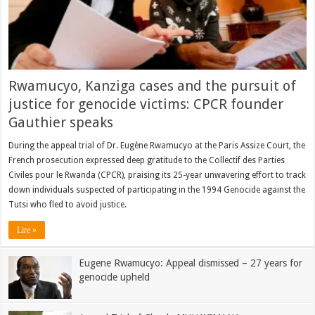
Rwamucyo, Kanziga cases and the pursuit of
justice for genocide victims: CPCR founder
Gauthier speaks
During the appeal trial of Dr. Eugène Rwamucyo at the Paris Assize Court, the
French prosecution expressed deep gratitude to the Collectif des Parties
Civiles pour le Rwanda (CPCR), praising its 25-year unwavering effort to track
down individuals suspected of participating in the 1994 Genocide against the
Tutsi who fled to avoid justice.
Lire »
Eugene Rwamucyo: Appeal dismissed – 27 years for
genocide upheld