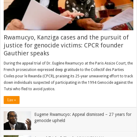
Rwamucyo, Kanziga cases and the pursuit of
justice for genocide victims: CPCR founder
Gauthier speaks
During the appeal trial of Dr. Eugène Rwamucyo at the Paris Assize Court, the
French prosecution expressed deep gratitude to the Collectif des Parties
Civiles pour le Rwanda (CPCR), praising its 25-year unwavering effort to track
down individuals suspected of participating in the 1994 Genocide against the
Tutsi who fled to avoid justice.
Lire »
Eugene Rwamucyo: Appeal dismissed – 27 years for
genocide upheld