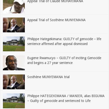
Appeal Trial of Claude MUHAYIMANA
Appeal Trial of Sosthène MUNYEMANA
Philippe Hategekimana: GUILTY of genocide – life
sentence affirmed after appeal dismissed
Eugene Rwamucyo – GUILTY of inciting Genocide
and begins a 27 year sentence
Sosthène MUNYEMANA trial
Philippe HATEGEKIMANA / MANIER, alias BIGUMA
– Guilty of genocide and sentenced to Life