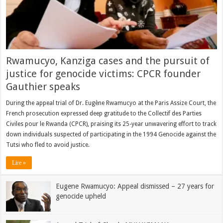
Rwamucyo, Kanziga cases and the pursuit of
justice for genocide victims: CPCR founder
Gauthier speaks
During the appeal trial of Dr. Eugène Rwamucyo at the Paris Assize Court, the
French prosecution expressed deep gratitude to the Collectif des Parties
Civiles pour le Rwanda (CPCR), praising its 25-year unwavering effort to track
down individuals suspected of participating in the 1994 Genocide against the
Tutsi who fled to avoid justice.
Lire »
Eugene Rwamucyo: Appeal dismissed – 27 years for
genocide upheld