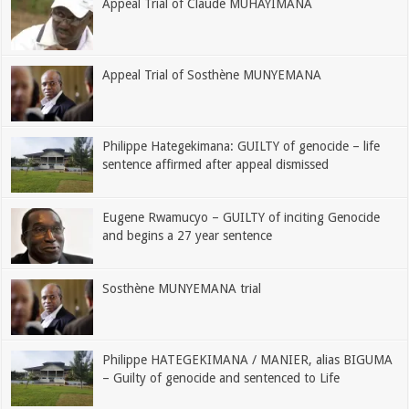
Appeal Trial of Claude MUHAYIMANA
Appeal Trial of Sosthène MUNYEMANA
Philippe Hategekimana: GUILTY of genocide – life
sentence affirmed after appeal dismissed
Eugene Rwamucyo – GUILTY of inciting Genocide
and begins a 27 year sentence
Sosthène MUNYEMANA trial
Philippe HATEGEKIMANA / MANIER, alias BIGUMA
– Guilty of genocide and sentenced to Life