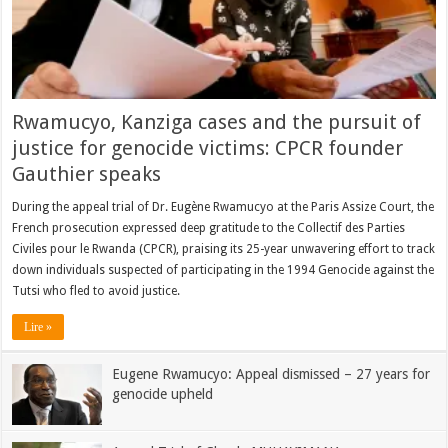
Rwamucyo, Kanziga cases and the pursuit of
justice for genocide victims: CPCR founder
Gauthier speaks
During the appeal trial of Dr. Eugène Rwamucyo at the Paris Assize Court, the
French prosecution expressed deep gratitude to the Collectif des Parties
Civiles pour le Rwanda (CPCR), praising its 25-year unwavering effort to track
down individuals suspected of participating in the 1994 Genocide against the
Tutsi who fled to avoid justice.
Lire »
Eugene Rwamucyo: Appeal dismissed – 27 years for
genocide upheld