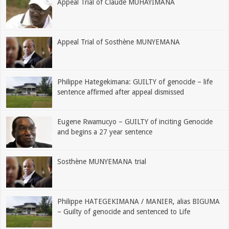
Appeal Trial of Claude MUHAYIMANA
Appeal Trial of Sosthène MUNYEMANA
Philippe Hategekimana: GUILTY of genocide – life
sentence affirmed after appeal dismissed
Eugene Rwamucyo – GUILTY of inciting Genocide
and begins a 27 year sentence
Sosthène MUNYEMANA trial
Philippe HATEGEKIMANA / MANIER, alias BIGUMA
– Guilty of genocide and sentenced to Life