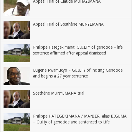
Appeal Trial of Claude MUHAYIMANA
Appeal Trial of Sosthène MUNYEMANA
Philippe Hategekimana: GUILTY of genocide – life
sentence affirmed after appeal dismissed
Eugene Rwamucyo – GUILTY of inciting Genocide
and begins a 27 year sentence
Sosthène MUNYEMANA trial
Philippe HATEGEKIMANA / MANIER, alias BIGUMA
– Guilty of genocide and sentenced to Life