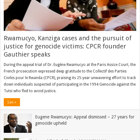
Rwamucyo, Kanziga cases and the pursuit of
justice for genocide victims: CPCR founder
Gauthier speaks
During the appeal trial of Dr. Eugène Rwamucyo at the Paris Assize Court, the
French prosecution expressed deep gratitude to the Collectif des Parties
Civiles pour le Rwanda (CPCR), praising its 25-year unwavering effort to track
down individuals suspected of participating in the 1994 Genocide against the
Tutsi who fled to avoid justice.
Lire »
Eugene Rwamucyo: Appeal dismissed – 27 years for
genocide upheld