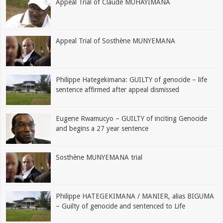
Appeal Trial of Claude MUHAYIMANA
Appeal Trial of Sosthène MUNYEMANA
Philippe Hategekimana: GUILTY of genocide – life
sentence affirmed after appeal dismissed
Eugene Rwamucyo – GUILTY of inciting Genocide
and begins a 27 year sentence
Sosthène MUNYEMANA trial
Philippe HATEGEKIMANA / MANIER, alias BIGUMA
– Guilty of genocide and sentenced to Life