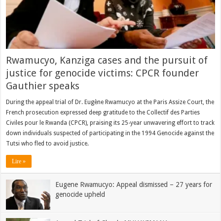
Rwamucyo, Kanziga cases and the pursuit of
justice for genocide victims: CPCR founder
Gauthier speaks
During the appeal trial of Dr. Eugène Rwamucyo at the Paris Assize Court, the
French prosecution expressed deep gratitude to the Collectif des Parties
Civiles pour le Rwanda (CPCR), praising its 25-year unwavering effort to track
down individuals suspected of participating in the 1994 Genocide against the
Tutsi who fled to avoid justice.
Lire »
Eugene Rwamucyo: Appeal dismissed – 27 years for
genocide upheld