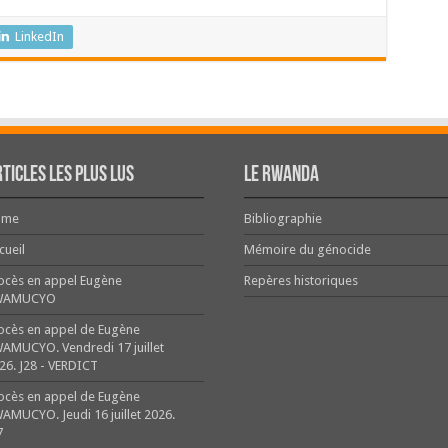
LinkedIn
ticles les plus lus
Le Rwanda
ome
Bibliographie
cueil
Mémoire du génocide
ocès en appel Eugène
Repères historiques
WAMUCYO
ocès en appel de Eugène
AMUCYO. Vendredi 17 juillet
26. J28 - VERDICT
ocès en appel de Eugène
AMUCYO. Jeudi 16 juillet 2026.
7