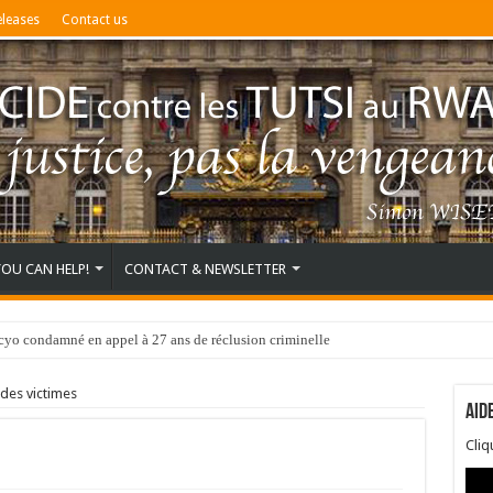
eleases
Contact us
YOU CAN HELP!
CONTACT & NEWSLETTER
o condamné en appel à 27 ans de réclusion criminelle
des victimes
Aid
Cli