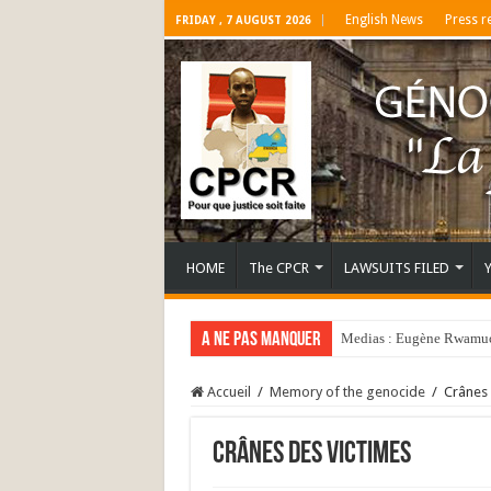
English News
Press r
FRIDAY , 7 AUGUST 2026
HOME
The CPCR
LAWSUITS FILED
A ne pas manquer
Medias : Eugène Rwamucy
Accueil
/
Memory of the genocide
/
Crânes 
Crânes des victimes