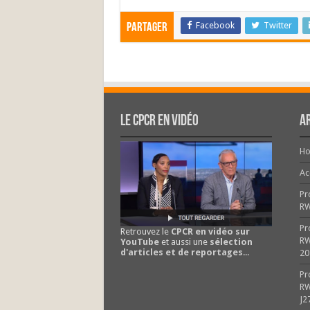
Facebook
Twitter
Partager
Le CPCR en vidéo
Ar
H
Ac
Pr
R
Pr
Retrouvez le
CPCR en vidéo sur
RW
YouTube
et aussi une
sélection
d'articles et de reportages
...
20
Pr
RW
J2