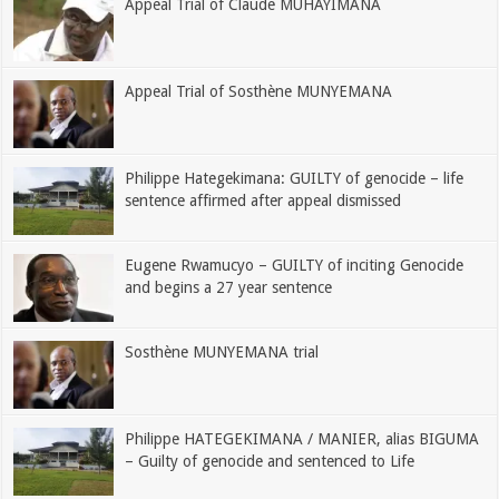
Appeal Trial of Claude MUHAYIMANA
Appeal Trial of Sosthène MUNYEMANA
Philippe Hategekimana: GUILTY of genocide – life
sentence affirmed after appeal dismissed
Eugene Rwamucyo – GUILTY of inciting Genocide
and begins a 27 year sentence
Sosthène MUNYEMANA trial
Philippe HATEGEKIMANA / MANIER, alias BIGUMA
– Guilty of genocide and sentenced to Life