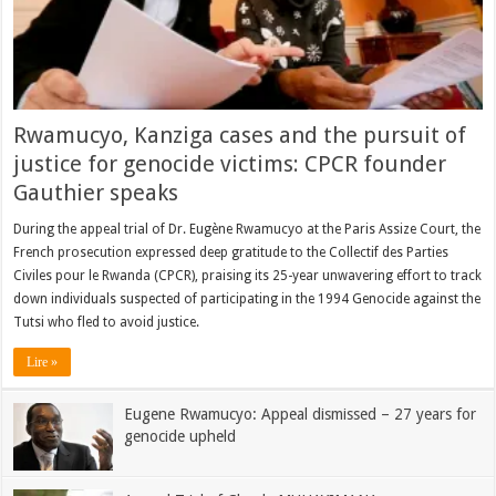
Rwamucyo, Kanziga cases and the pursuit of
justice for genocide victims: CPCR founder
Gauthier speaks
During the appeal trial of Dr. Eugène Rwamucyo at the Paris Assize Court, the
French prosecution expressed deep gratitude to the Collectif des Parties
Civiles pour le Rwanda (CPCR), praising its 25-year unwavering effort to track
down individuals suspected of participating in the 1994 Genocide against the
Tutsi who fled to avoid justice.
Lire »
Eugene Rwamucyo: Appeal dismissed – 27 years for
genocide upheld