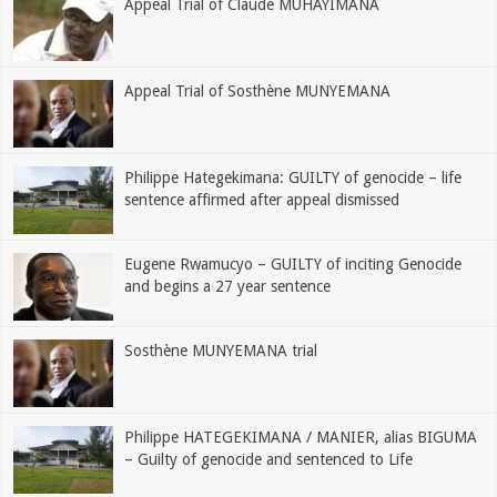
Appeal Trial of Claude MUHAYIMANA
Appeal Trial of Sosthène MUNYEMANA
Philippe Hategekimana: GUILTY of genocide – life
sentence affirmed after appeal dismissed
Eugene Rwamucyo – GUILTY of inciting Genocide
and begins a 27 year sentence
Sosthène MUNYEMANA trial
Philippe HATEGEKIMANA / MANIER, alias BIGUMA
– Guilty of genocide and sentenced to Life