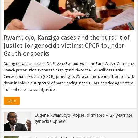
Rwamucyo, Kanziga cases and the pursuit of
justice for genocide victims: CPCR founder
Gauthier speaks
During the appeal trial of Dr. Eugène Rwamucyo at the Paris Assize Court, the
French prosecution expressed deep gratitude to the Collectif des Parties
Civiles pour le Rwanda (CPCR), praising its 25-year unwavering effort to track
down individuals suspected of participating in the 1994 Genocide against the
Tutsi who fled to avoid justice.
Lire »
Eugene Rwamucyo: Appeal dismissed – 27 years for
genocide upheld