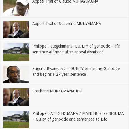
Appeal Trial of Claude MUHAYIMANA
Appeal Trial of Sosthène MUNYEMANA
Philippe Hategekimana: GUILTY of genocide – life
sentence affirmed after appeal dismissed
Eugene Rwamucyo – GUILTY of inciting Genocide
and begins a 27 year sentence
Sosthène MUNYEMANA trial
Philippe HATEGEKIMANA / MANIER, alias BIGUMA
– Guilty of genocide and sentenced to Life