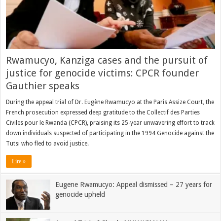
Rwamucyo, Kanziga cases and the pursuit of
justice for genocide victims: CPCR founder
Gauthier speaks
During the appeal trial of Dr. Eugène Rwamucyo at the Paris Assize Court, the
French prosecution expressed deep gratitude to the Collectif des Parties
Civiles pour le Rwanda (CPCR), praising its 25-year unwavering effort to track
down individuals suspected of participating in the 1994 Genocide against the
Tutsi who fled to avoid justice.
Lire »
Eugene Rwamucyo: Appeal dismissed – 27 years for
genocide upheld