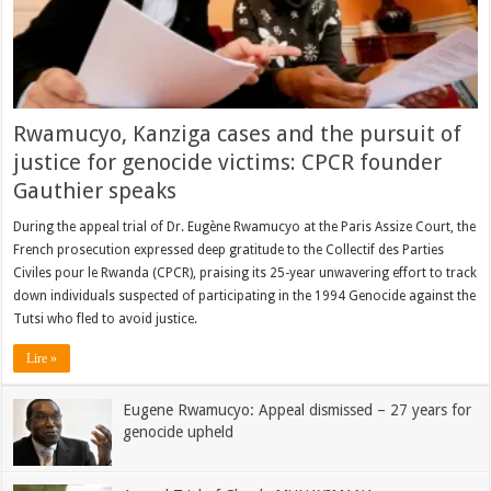
Rwamucyo, Kanziga cases and the pursuit of
justice for genocide victims: CPCR founder
Gauthier speaks
During the appeal trial of Dr. Eugène Rwamucyo at the Paris Assize Court, the
French prosecution expressed deep gratitude to the Collectif des Parties
Civiles pour le Rwanda (CPCR), praising its 25-year unwavering effort to track
down individuals suspected of participating in the 1994 Genocide against the
Tutsi who fled to avoid justice.
Lire »
Eugene Rwamucyo: Appeal dismissed – 27 years for
genocide upheld