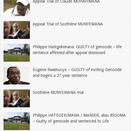
Appeal Trial of Claude MUHAYIMANA
Appeal Trial of Sosthène MUNYEMANA
Philippe Hategekimana: GUILTY of genocide – life
sentence affirmed after appeal dismissed
Eugene Rwamucyo – GUILTY of inciting Genocide
and begins a 27 year sentence
Sosthène MUNYEMANA trial
Philippe HATEGEKIMANA / MANIER, alias BIGUMA
– Guilty of genocide and sentenced to Life