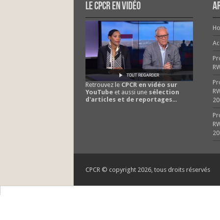
Le CPCR en vidéo
Ar
H
Ac
Pr
R
Pr
Retrouvez le
CPCR en vidéo sur
RW
YouTube
et aussi une
sélection
d'articles et de reportages
...
20
Pr
RW
20
CPCR © copyright 2026, tous droits réservés