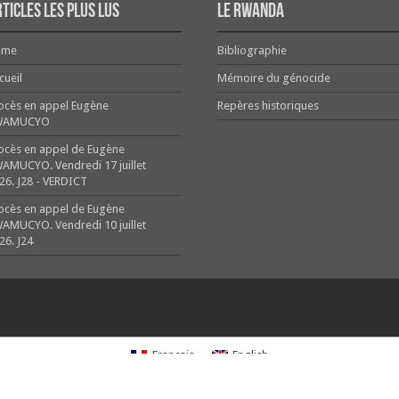
ticles les plus lus
Le Rwanda
ome
Bibliographie
cueil
Mémoire du génocide
ocès en appel Eugène
Repères historiques
WAMUCYO
ocès en appel de Eugène
AMUCYO. Vendredi 17 juillet
26. J28 - VERDICT
ocès en appel de Eugène
AMUCYO. Vendredi 10 juillet
26. J24
Français
English