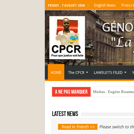
English News
Press r
FRIDAY , 7 AUGUST 2026
HOME
The CPCR
LAWSUITS FILED
A ne pas manquer
Medias : Eugène Rwamucy
Latest news
Read in French >>
Please switch to th