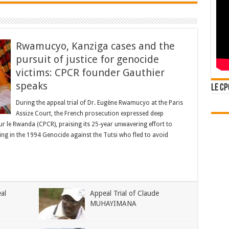
Rwamucyo, Kanziga cases and the
pursuit of justice for genocide
victims: CPCR founder Gauthier
speaks
Le CP
During the appeal trial of Dr. Eugène Rwamucyo at the Paris
Assize Court, the French prosecution expressed deep
pour le Rwanda (CPCR), praising its 25-year unwavering effort to
ing in the 1994 Genocide against the Tutsi who fled to avoid
al
Appeal Trial of Claude
MUHAYIMANA