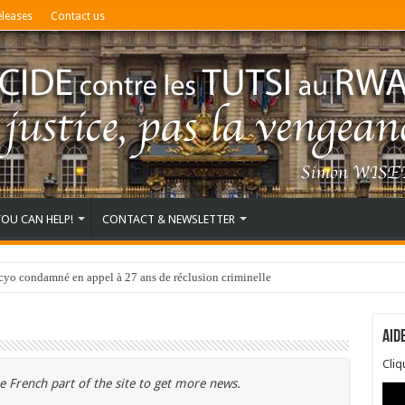
eleases
Contact us
YOU CAN HELP!
CONTACT & NEWSLETTER
o condamné en appel à 27 ans de réclusion criminelle
Aid
Cli
e French part of the site to get more news.