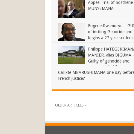
Appeal Trial of Sosthène
MUNYEMANA
Eugene Rwamucyo – GU
of inciting Genocide and
begins a 27 year sentenc
Philippe HATEGEKIMANA
MANIER, alias BIGUMA 
Guilty of genocide and
sentenced to Life
Callixte MBARUSHIMANA one day before
French justice?
OLDER ARTICLES »