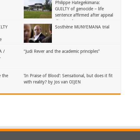
Philippe Hategekimana:
GUILTY of genocide – life
sentence affirmed after appeal
dismissed
ILTY
Sosthène MUNYEMANA trial
e
 /
“Judi Rever and the academic principles”
–
 the
‘In Praise of Blood’: Sensational, but does it fit
with reality? by Jos van OIJEN