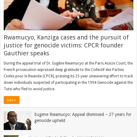
Rwamucyo, Kanziga cases and the pursuit of
justice for genocide victims: CPCR founder
Gauthier speaks
During the appeal trial of Dr. Eugène Rwamucyo at the Paris Assize Court, the
French prosecution expressed deep gratitude to the Collectif des Parties
Civiles pour le Rwanda (CPCR), praising its 25-year unwavering effort to track
down individuals suspected of participating in the 1994 Genocide against the
Tutsi who fled to avoid justice.
Lire »
Eugene Rwamucyo: Appeal dismissed – 27 years for
genocide upheld