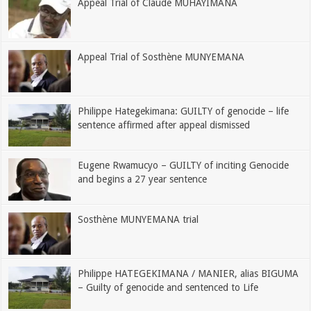
Appeal Trial of Claude MUHAYIMANA
Appeal Trial of Sosthène MUNYEMANA
Philippe Hategekimana: GUILTY of genocide – life
sentence affirmed after appeal dismissed
Eugene Rwamucyo – GUILTY of inciting Genocide
and begins a 27 year sentence
Sosthène MUNYEMANA trial
Philippe HATEGEKIMANA / MANIER, alias BIGUMA
– Guilty of genocide and sentenced to Life