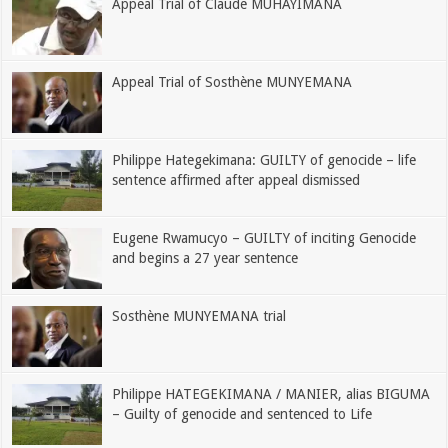
Appeal Trial of Claude MUHAYIMANA
Appeal Trial of Sosthène MUNYEMANA
Philippe Hategekimana: GUILTY of genocide – life
sentence affirmed after appeal dismissed
Eugene Rwamucyo – GUILTY of inciting Genocide
and begins a 27 year sentence
Sosthène MUNYEMANA trial
Philippe HATEGEKIMANA / MANIER, alias BIGUMA
– Guilty of genocide and sentenced to Life