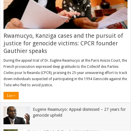
Rwamucyo, Kanziga cases and the pursuit of
justice for genocide victims: CPCR founder
Gauthier speaks
During the appeal trial of Dr. Eugène Rwamucyo at the Paris Assize Court, the
French prosecution expressed deep gratitude to the Collectif des Parties
Civiles pour le Rwanda (CPCR), praising its 25-year unwavering effort to track
down individuals suspected of participating in the 1994 Genocide against the
Tutsi who fled to avoid justice.
Lire »
Eugene Rwamucyo: Appeal dismissed – 27 years for
genocide upheld