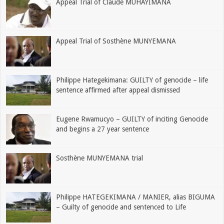
Appeal Trial of Claude MUHAYIMANA
Appeal Trial of Sosthène MUNYEMANA
Philippe Hategekimana: GUILTY of genocide – life
sentence affirmed after appeal dismissed
Eugene Rwamucyo – GUILTY of inciting Genocide
and begins a 27 year sentence
Sosthène MUNYEMANA trial
Philippe HATEGEKIMANA / MANIER, alias BIGUMA
– Guilty of genocide and sentenced to Life