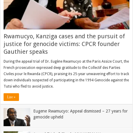
Rwamucyo, Kanziga cases and the pursuit of
justice for genocide victims: CPCR founder
Gauthier speaks
During the appeal trial of Dr. Eugène Rwamucyo at the Paris Assize Court, the
French prosecution expressed deep gratitude to the Collectif des Parties
Civiles pour le Rwanda (CPCR), praising its 25-year unwavering effort to track
down individuals suspected of participating in the 1994 Genocide against the
Tutsi who fled to avoid justice.
Lire »
Eugene Rwamucyo: Appeal dismissed – 27 years for
genocide upheld